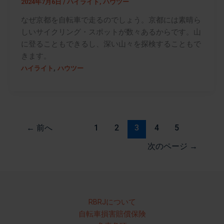
2024年7月6日
/
ハイライト
,
ハウツー
なぜ京都を自転車で走るのでしょう。京都には素晴ら
しいサイクリング・スポットが数々あるからです。山
に登ることもできるし、深い山々を探検することもで
きます。
,
ハイライト
ハウツー
←
前へ
1
2
3
4
5
次のページ
→
RBRJについて
自転車損害賠償保険