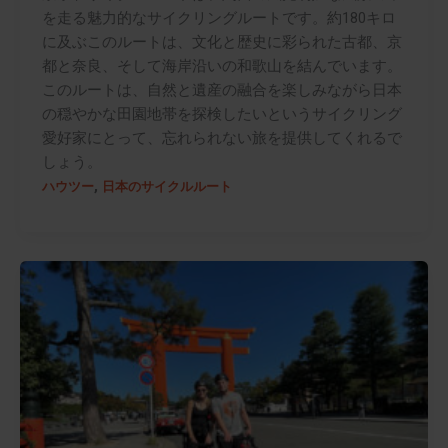
を走る魅力的なサイクリングルートです。約180キロ
に及ぶこのルートは、文化と歴史に彩られた古都、京
都と奈良、そして海岸沿いの和歌山を結んでいます。
このルートは、自然と遺産の融合を楽しみながら日本
の穏やかな田園地帯を探検したいというサイクリング
愛好家にとって、忘れられない旅を提供してくれるで
しょう。
,
ハウツー
日本のサイクルルート