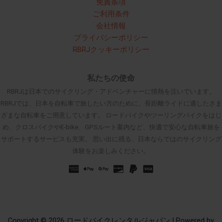
免責条項
ご利用条件
会社情報
プライバシーポリシー
RBRJクッキーポリシー
私たちの使命
RBRJは日本でのサイクリング・アドベンチャーに情熱を注いでいます。
RBRJでは、日本を自転車で旅したい方のために、長距離ライドに適したさま
ざまな自転車をご用意しています。 ロードバイクやツーリングバイクをはじ
め、クロスバイクやE-bike、GPSルート案内など、快適で安心な自転車旅を
サポートするサービスも充実。 思い出に残る、日本ならではのサイクリング
体験をお楽しみください。
Russian
Spanish
French
Korean
Chinese
Copyright © 2026 ロードバイクレンタルジャパン | Powered by