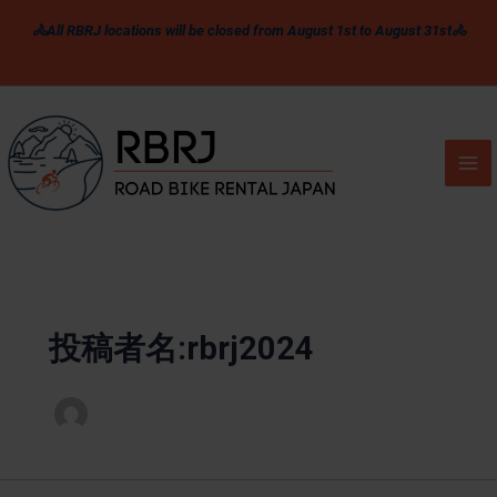
内
🚴All RBRJ locations will be closed from August 1st to August 31st🚴
容
を
ス
キ
ッ
プ
投稿者名:rbrj2024