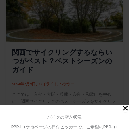
関西でサイクリングするならい
つがベスト？ベストシーズンの
ガイド
2024年7月9日
/
ハイライト
,
ハウツー
ここでは、京都・大阪・兵庫・奈良・和歌山を中心
に、関西サイクリングのベストシーズンをサイクリン
グ初心者の方向けに紹介します。
バイクの空き状況
関西へのサイクリング旅行を考えているけれど、いつ
RBRJロケ地ページの日付ピッカーで、ご希望のRBRJロ