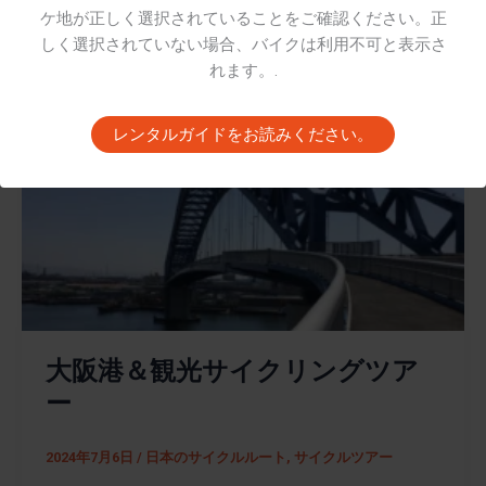
行けばいいのかわからない・あるいは天候についても
ケ地が正しく選択されていることをご確認ください。正
っと知りたい、そんな方のためのページです。
しく選択されていない場合、バイクは利用不可と表示さ
,
ハイライト
ハウツー
れます。.
レンタルガイドをお読みください。
大阪港＆観光サイクリングツア
ー
2024年7月6日
/
日本のサイクルルート
,
サイクルツアー