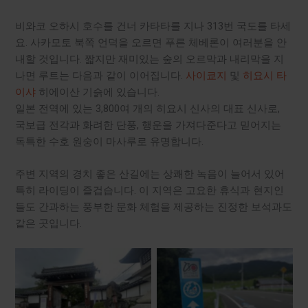
비와코 오하시 호수를 건너 카타타를 지나 313번 국도를 타세
요. 사카모토 북쪽 언덕을 오르면 푸른 체베론이 여러분을 안
내할 것입니다. 짧지만 재미있는 숲의 오르막과 내리막을 지
나면 루트는 다음과 같이 이어집니다.
사이쿄지
및
히요시 타
이샤
히에이산 기슭에 있습니다.
일본 전역에 있는 3,800여 개의 히요시 신사의 대표 신사로,
국보급 전각과 화려한 단풍, 행운을 가져다준다고 믿어지는
독특한 수호 원숭이 마사루로 유명합니다.
주변 지역의 경치 좋은 산길에는 상쾌한 녹음이 늘어서 있어
특히 라이딩이 즐겁습니다. 이 지역은 고요한 휴식과 현지인
들도 간과하는 풍부한 문화 체험을 제공하는 진정한 보석과도
같은 곳입니다.
비와코 남부 루프
비와코 남부 루프