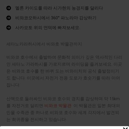
멜론 카이도를 따라 시가현의 농경지를 달리다
비와코오하시에서 360° 파노라마 감상하기
사카모토 위의 언덕에 빠져보세요.
세타노카라하시에서 비와호 박물관까지
비와코 호수에서 출발하여 문화적 의미가 깊은 역사적인 다리
인 세타노 가라하시를 가로지르며 라이딩을 즐겨보세요. 이곳
은 비와코 호수를 한 바퀴 도는 비와이치의 공식 출발점이기
도 합니다. 이곳에서 자전거 전용 도로가 호숫가를 따라 이어
집니다.
산맥으로 둘러싸인 비와코 호수의 경치를 감상하며 약 15km
를 자전거로 달리면
비와코 박물관
. 이 박물관은 일본 최대의
민물 수족관 중 하나로 비와코 호수와 세계 각지에서 발견되
는 희귀종을 전시하고 있습니다.