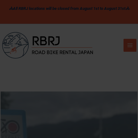
콘
🚴All RBRJ locations will be closed from August 1st to August 31st🚴
텐
츠
로
건
너
뛰
기