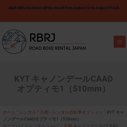
内
🚴All RBRJ locations will be closed from August 1st to August 31st🚴
容
を
ス
キ
ッ
プ
KYT キャノンデールCAAD
オプティモ1（510mm）
ホーム
"
レンタル
"
京都 - レンタル自転車オプション
"
KYT キャ
ノンデールCAADオプティモ1（510mm）
ロードバイクレンタルジャパン
京都
キャノンデールのCAAD