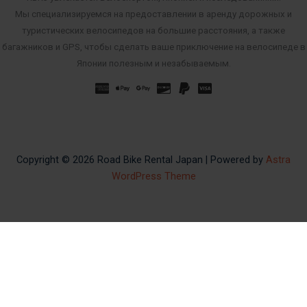
Мы специализируемся на предоставлении в аренду дорожных и
туристических велосипедов на большие расстояния, а также
багажников и GPS, чтобы сделать ваше приключение на велосипеде в
Японии полезным и незабываемым.
Copyright © 2026 Road Bike Rental Japan | Powered by
Astra
WordPress Theme
Spanish
French
Korean