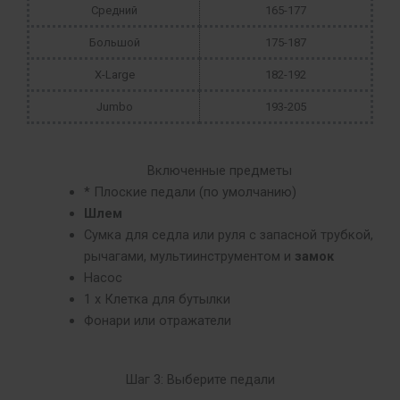
Средний
165-177
Большой
175-187
X-Large
182-192
Jumbo
193-205
Включенные предметы
* Плоские педали (по умолчанию)
Шлем
Сумка для седла или руля с запасной трубкой,
рычагами, мультиинструментом и
замок
Насос
1 x Клетка для бутылки
Фонари или отражатели
Шаг 3: Выберите педали