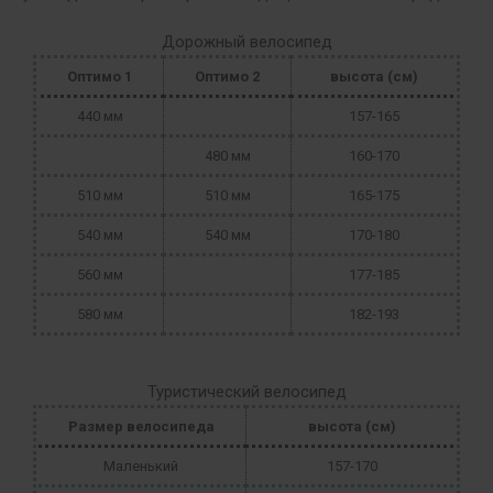
Дорожный велосипед
Оптимо 1
Оптимо 2
высота (см)
440 мм
157-165
480 мм
160-170
510 мм
510 мм
165-175
540 мм
540 мм
170-180
560 мм
177-185
580 мм
182-193
Туристический велосипед
Размер велосипеда
высота (см)
Маленький
157-170