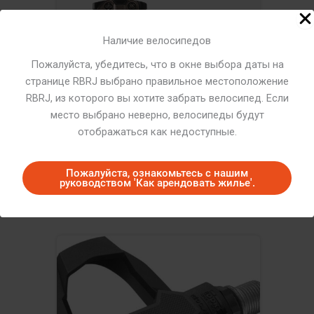
Наличие велосипедов
Пожалуйста, убедитесь, что в окне выбора даты на
странице RBRJ выбрано правильное местоположение
RBRJ, из которого вы хотите забрать велосипед. Если
место выбрано неверно, велосипеды будут
отображаться как недоступные.
Пожалуйста, ознакомьтесь с нашим
SPD-MTB Pedals (KYT)
руководством 'Как арендовать жилье'.
¥500