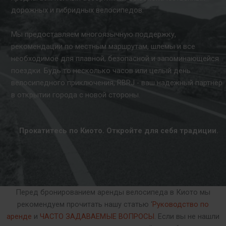
дорожных и гибридных велосипедов.
Мы предоставляем многоязычную поддержку,
рекомендации по местным маршрутам, шлемы и все
необходимое для плавной, безопасной и запоминающейся
поездки. Будь то несколько часов или целый день
велосипедного приключения, RBRJ - ваш надежный партнер
в открытии города с новой стороны.
Прокатитесь по Киото. Откройте для себя традиции.
Перед бронированием аренды велосипеда в Киото мы
рекомендуем прочитать нашу статью ‘
Руководство по
аренде
и
ЧАСТО ЗАДАВАЕМЫЕ ВОПРОСЫ
. Если вы не нашли