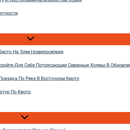
естности
Киото На Электровелосипеде
ткройте Для Себя Потрясающие Северные Холмы В Обновл
Поездка По Реке В Восточном Киото
отур По Киото