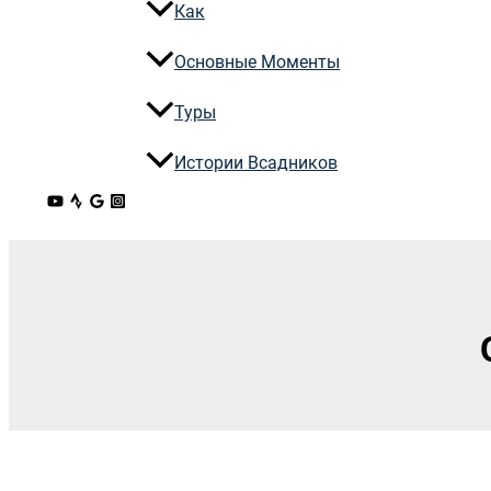
Как
Основные Моменты
Туры
Истории Всадников
Поиск