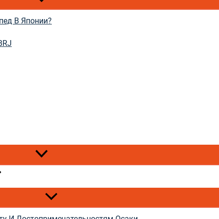
пед В Японии?
BRJ
ту И Достопримечательностям Осаки