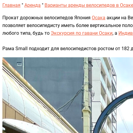
Главная
"
Аренда
"
Варианты аренды велосипедов в Осак
Прокат дорожных велосипедов Япония
Осака
акции на Ве
позволяет велосипедисту иметь более вертикальное пол
любого типа, будь то
Экскурсия по гавани Осаки
, a
Индив
Рама Small подходит для велосипедистов ростом от 182 д