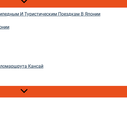
сипедным И Туристическим Поездкам В Японии
онии
еломаршрута Кансай