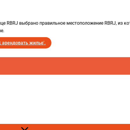
нице RBRJ выбрано правильное местоположение RBRJ, из ко
е.
 арендовать жилье'.