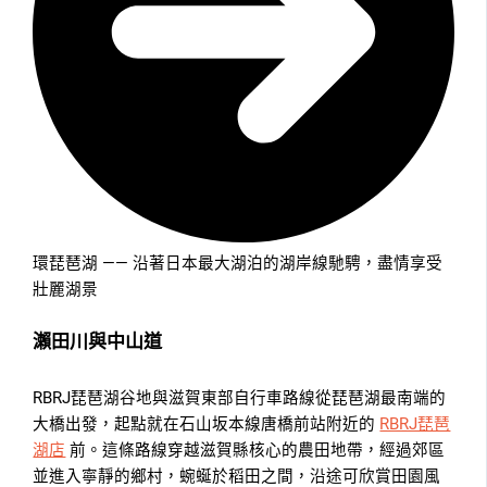
環琵琶湖 —— 沿著日本最大湖泊的湖岸線馳騁，盡情享受
壯麗湖景
瀨田川與中山道
RBRJ琵琶湖谷地與滋賀東部自行車路線從琵琶湖最南端的
大橋出發，起點就在石山坂本線唐橋前站附近的
RBRJ琵琶
湖店
前。這條路線穿越滋賀縣核心的農田地帶，經過郊區
並進入寧靜的鄉村，蜿蜒於稻田之間，沿途可欣賞田園風