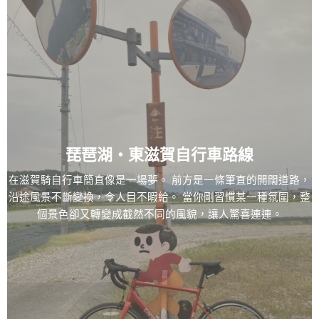
琵琶湖・東滋賀自行車路線
在滋賀騎自行車簡直像是一場夢。 前方是一條筆直的開闊道路，
沿途風景不斷變換，令人目不暇給。 當你剛習慣某一種氛圍，整
個景色卻又轉變成截然不同的風貌，讓人驚喜連連。