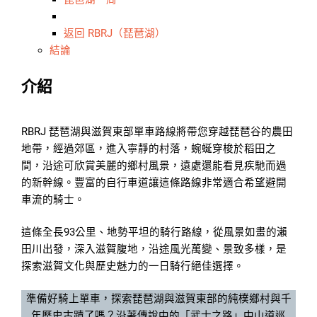
返回 RBRJ（琵琶湖）
結論
介紹
RBRJ 琵琶湖與滋賀東部單車路線將帶您穿越琵琶谷的農田
地帶，經過郊區，進入寧靜的村落，蜿蜒穿梭於稻田之
間，沿途可欣賞美麗的鄉村風景，遠處還能看見疾馳而過
的新幹線。豐富的自行車道讓這條路線非常適合希望避開
車流的騎士。
這條全長93公里、地勢平坦的騎行路線，從風景如畫的瀨
田川出發，深入滋賀腹地，沿途風光萬變、景致多樣，是
探索滋賀文化與歷史魅力的一日騎行絕佳選擇。
準備好騎上單車，探索琵琶湖與滋賀東部的純樸鄉村與千
年歷史古蹟了嗎？沿著傳說中的「武士之路」中山道巡