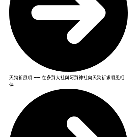
天狗祈風順 —— 在多賀大社與阿賀神社向天狗祈求順風相
伴