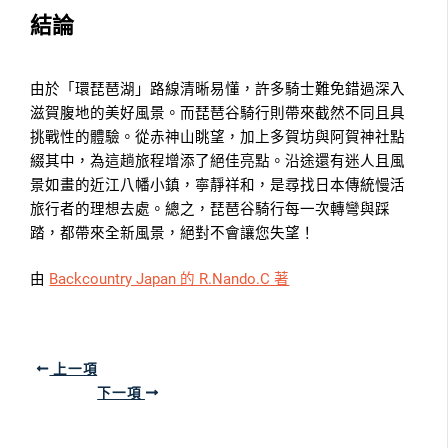
結論
由於「環琵琶湖」路線清晰易懂，許多騎士難免錯過深入
滋賀腹地的美好風景。而琵琶谷騎行則帶來截然不同且具
挑戰性的體驗。從赤神山眺望，加上多賀坊與阿賀神社點
綴其中，為這趟旅程增添了絕佳亮點。沿途還有迷人且風
景如畫的近江八幡小鎮，寧靜祥和，是尋找日本傳統慢活
旅行者的理想去處。總之，琵琶谷騎行每一次轉彎與踩
踏，都帶來全新風景，絕對不會讓您失望！
由
Backcountry Japan 的 R.Nando.C 著
上一項
下一項