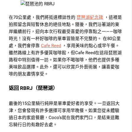
在70公里處，我們將抵達標誌性的
琵琶湖紀念碑
，這裡是
拍照留念與短暫休息的絕佳地點。隨後，我們沿著湖的東
岸繼續前行，迎向本次行程最受喜愛的停靠點之一——咖啡
時光！沒有一杯好咖啡的單車冒險是不完整的。 在80公里
處，我們會停靠
Cafe Reed
，享用美味的點心或早午餐。
雖然路線上有許多優質咖啡館，但Cafe Reed在這段琵琶湖
路程中特別值得一訪。如果你不喝咖啡，他們也提供多種
美味飲品選擇。此外，還可以欣賞戶外藝術展，讓喜愛咖
啡的朋友盡情享受。
返回 RBRJ（琵琶湖）
最後的15公里騎行純粹是單車愛好者的享受。一旦返回大
津，您會發現有許多選擇可享用早晚餐。如果您從未體驗
過日本的家庭餐廳，Coco’s就在我們家門口，是結束這難
忘騎行日的有趣好去處。