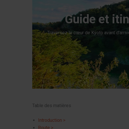
Guide et iti
Traversez le cœur de Kyoto avant d'arrive
Table des matières
Introduction >
Route >