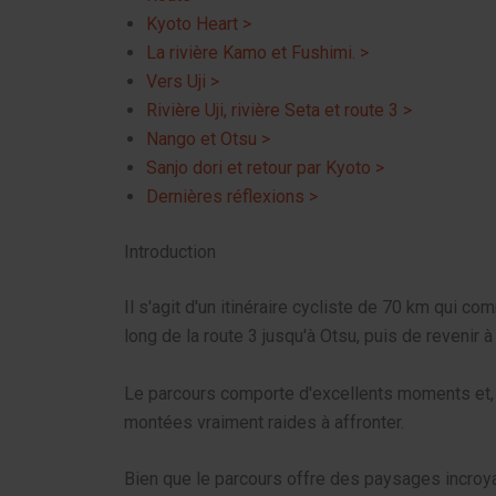
Kyoto Heart >
La rivière Kamo et Fushimi. >
Vers Uji >
Rivière Uji, rivière Seta et route 3 >
Nango et Otsu >
Sanjo dori et retour par Kyoto >
Dernières réflexions >
Introduction
Il s'agit d'un itinéraire cycliste de 70 km qui 
long de la route 3 jusqu'à Otsu, puis de revenir à
Le parcours comporte d'excellents moments et, bie
montées vraiment raides à affronter.
Bien que le parcours offre des paysages incroyable