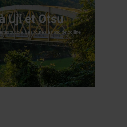
à Uji et Otsu
remarquable. Les routes à flanc de colline