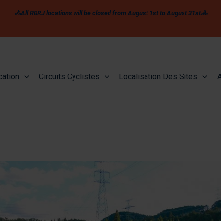
🚴All RBRJ locations will be closed from August 1st to August 31st🚴
cation
Circuits Cyclistes
Localisation Des Sites
A