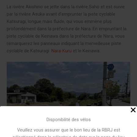
La rivière Akishino se jette dans la rivière Saho et est suivie
par la rivière Asuka avant d'emprunter la piste cyclable
Katsuragi, longue mais fluide, qui vous emmène plus
profondément dans la préfecture de Nara. En empruntant la
piste cyclable de Keinawa dans la préfecture de Nara, vous
remarquerez les panneaux indiquant la merveilleuse piste
cyclable de Katsuragi.
Nara-Kuru
et le Keinawa.
Disponibilité des vélos
Veuillez vous assurer que le bon lieu de la RBRJ est