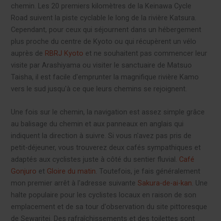
chemin. Les 20 premiers kilomètres de la Keinawa Cycle
Road suivent la piste cyclable le long de la rivière Katsura.
Cependant, pour ceux qui séjournent dans un hébergement
plus proche du centre de Kyoto ou qui récupèrent un vélo
auprès de
RBRJ Kyoto
et ne souhaitent pas commencer leur
visite par Arashiyama ou visiter le sanctuaire de Matsuo
Taisha, il est facile d'emprunter la magnifique rivière Kamo
vers le sud jusqu'à ce que leurs chemins se rejoignent.
Une fois sur le chemin, la navigation est assez simple grâce
au balisage du chemin et aux panneaux en anglais qui
indiquent la direction à suivre. Si vous n'avez pas pris de
petit-déjeuner, vous trouverez deux cafés sympathiques et
adaptés aux cyclistes juste à côté du sentier fluvial.
Café
Gonjuro
et
Gloire du matin
. Toutefois, je fais généralement
mon premier arrêt à l'adresse suivante
Sakura-de-ai-ka
n
. Une
halte populaire pour les cyclistes locaux en raison de son
emplacement et de sa tour d'observation du site pittoresque
de Sewaritei. Des rafraîchissements et des toilettes sont