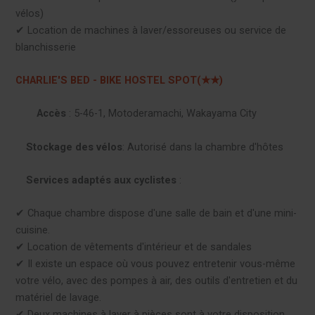
vélos)
✔︎ Location de machines à laver/essoreuses ou service de
blanchisserie
CHARLIE'S BED - BIKE HOSTEL SPOT(★★)
Accès
: 5-46-1, Motoderamachi, Wakayama City
Stockage des vélos
: Autorisé dans la chambre d'hôtes
Services adaptés aux cyclistes
:
✔︎ Chaque chambre dispose d'une salle de bain et d'une mini-
cuisine.
✔︎ Location de vêtements d'intérieur et de sandales
✔︎ Il existe un espace où vous pouvez entretenir vous-même
votre vélo, avec des pompes à air, des outils d'entretien et du
matériel de lavage.
✔︎ Deux machines à laver à pièces sont à votre disposition