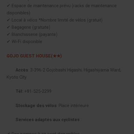
✔︎ Espace de maintenance prévu (racks de maintenance
disponibles)
✔︎ Local à vélos *Nombre limité de vélos (gratuit)
✔︎ Bagagerie (gratuite)
✔︎ Blanchisserie (payante)
✔︎ Wi-Fi disponible
GOJO GUEST HOUSE(★★)
Accès
: 3-396-2 Gojobashi Higashi, Higashiyama Ward,
Kyoto City
Tél
: +81-525-2299
Stockage des vélos
: Place intérieure
Services adaptés aux cyclistes
:
✔︎ Des pompes à air sont disponibles