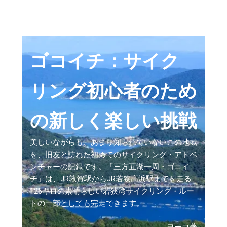
ゴコイチ：サイク
リング初心者のため
の新しく楽しい挑戦
美しいながらも、あまり知られていないこの地域
を、旧友と訪れた初めてのサイクリング・アドベ
ンチャーの記録です。「三方五湖一周・ゴコイ
チ」は、JR敦賀駅からJR若狭高浜駅までを走る
126キロの素晴らしい若狭湾サイクリング・ルー
トの一部としても完走できます。
ヨーコ著