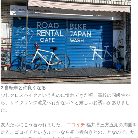
2.自転車と仲良くなる
少しクロスバイクというものに慣れてきた頃、高校の同級生か
ら、サイクリング遠足へ行かない？と嬉しいお誘いがありまし
た。
友人たちにこう言われました。
ゴコイチ
福井県三方五湖の周囲を
走る、ゴコイチというルートなら初心者向きとのことなので、サ