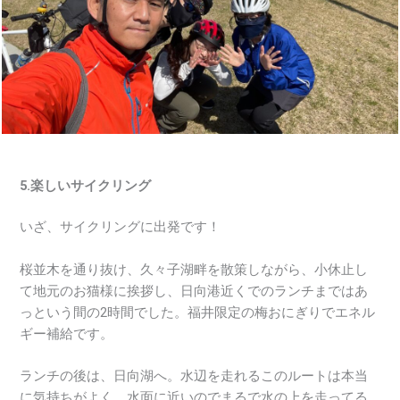
5.楽しいサイクリング
いざ、サイクリングに出発です！
桜並木を通り抜け、久々子湖畔を散策しながら、小休止し
て地元のお猫様に挨拶し、日向港近くでのランチまではあ
っという間の2時間でした。福井限定の梅おにぎりでエネル
ギー補給です。
ランチの後は、日向湖へ。水辺を走れるこのルートは本当
に気持ちがよく、水面に近いのでまるで水の上を走ってる