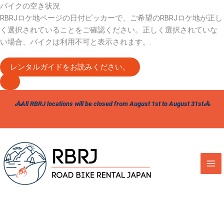
バイクの空き状況
RBRJロケ地ページの日付ピッカーで、ご希望のRBRJロケ地が正し
く選択されていることをご確認ください。正しく選択されていな
い場合、バイクは利用不可と表示されます。.
レンタルガイドをお読みください。
内
🚴All RBRJ locations will be closed from August 1st to August 31st🚴
容
を
ス
キ
ッ
プ