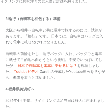
イクリングに興味津々の友人達と計画を練りました。
3.輪行（自転車を梱包する）準備
大阪から福井へ自転車と共に電車で旅するのには、試練が
あります。「輪行」です。 日本では、自転車はバッグに入
れて電車に載せなければなりません。
自転車の前輪を外し、輪行バッグに入れ、バッグごと電車
に載せて目的地へ向かうという挑戦。不安でいっぱいでし
たが、
日本で自転車を電車に乗せるには？
を視聴しまし
た。
Youtubeビデオ
Garethの作成したYoutube動画を見なが
ら、準備を着々と進めました。
4.福井県美浜町へ
2024年4月中旬。サイクリング遠足当日は好天に恵まれまし
た。